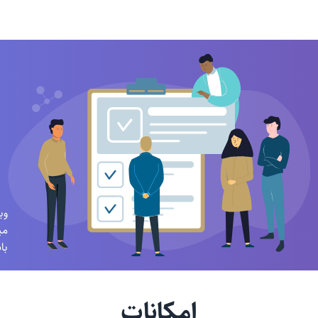
در
وب
می
با
امکانات